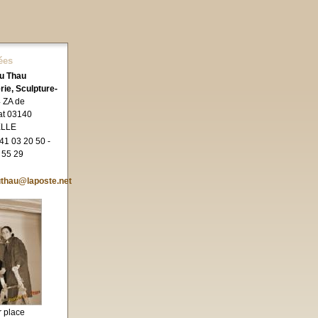
ées
du Thau
rie, Sculpture-
 ZA de
at 03140
LLE
 41 03 20 50 -
 55 29
uthau@laposte.net
r place