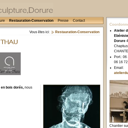
rure
Restauration-Conservation
Presse
Contact
Coordonn
Atelier 
Vous êtes ici:
Restauration-Conservation
Ebéniste
Dorure
4
Chaptuz
CHANTE
Port.: 06
06 16 72
Email:
atelierd
t en bois dorés,
nous
Chantier su