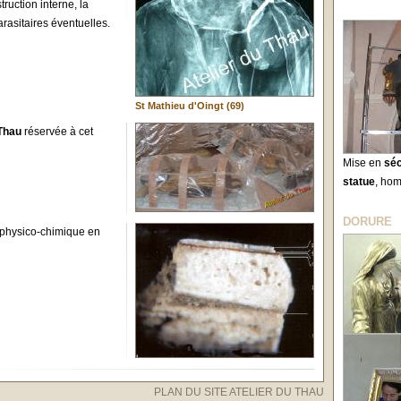
truction interne, la
arasitaires éventuelles.
St Mathieu d'Oingt (69)
 Thau
réservée à cet
Mise en
séc
statue
, ho
DORURE
 physico-chimique en
PLAN DU SITE ATELIER DU THAU