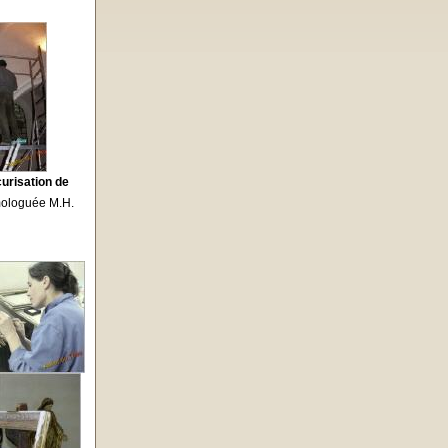
urisation de
mologuée M.H.